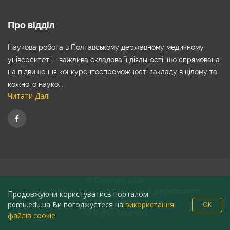
Про відділ
Наукова робота в Полтавському державному медичному
університеті – важлива складова її діяльності, що спрямована
на підвищення конкурентоспроможності закладу в цілому та
кожного науко...
Читати Далі
© Copyright 2026
Науковий відділ Полтавського державного
Продовжуючи користуватись порталом
медичного універсітету
pdmu.edu.ua Ви погоджуєтеся на
використання
OK
All Rights Reserved
файлів cookie