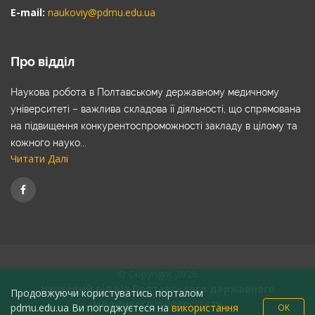
E-mail:
naukoviy@pdmu.edu.ua
Про відділ
Наукова робота в Полтавському державному медичному
університеті – важлива складова її діяльності, що спрямована
на підвищення конкурентоспроможності закладу в цілому та
кожного науко...
Читати Далі
© Copyright 2026
Науковий відділ Полтавського державного
Продовжуючи користуватись порталом
медичного універсітету
pdmu.edu.ua Ви погоджуєтеся на
використання
OK